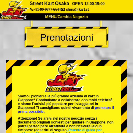
Street Kart Osaka
OPEN 12:00-19:00
📞+81-90-9977-6644
📧
shina@kart.st
MENU/Cambia Negozio
INIZIO
Prenotazioni
Chi Siamo
Specifiche
Prezzo
Accesso
Recensioni
FAQ
Azienda
Prenotazioni
Cambia Negozio
Tokyo Shinagawa
Tokyo Akihabara#1
Tokyo Akihabara#2
Tokyo Shibuya
Siamo i
pionieri
e la
più grande azienda di kart
in
Tokyo Shibuya Annex
Tokyo Bay
Giappone! Continuiamo a collaborare con
molti celebrità
e siamo l'
attività più popolare
per i viaggiatori in
Giappone! Ti consigliamo quindi vivamente di
prenotare il
Tokyo Asakusa
Osaka
prima possibile.
Attenzione! Se arrivi nel nostro negozio senza i
Okinawa
documenti originali richiesti per guidare in Giappone, non
potrai partecipare all'attività e non riceverai alcun
rimborso.
(descritti di seguito
„Patente di guida per