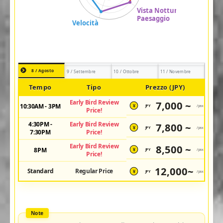
8 / Agosto
9 / Settembre
10 / Ottobre
11 / Novembre
Tempo
Tipo
Prezzo (JPY)
Early Bird Review
7,000 ~
10:30AM - 3PM
JPY
/pax
¥
Price!
4:30PM -
Early Bird Review
7,800 ~
JPY
/pax
¥
7:30PM
Price!
Early Bird Review
8,500 ~
8PM
JPY
/pax
¥
Price!
12,000~
Standard
Regular Price
JPY
/pax
¥