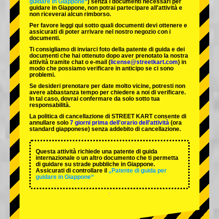
guidare in Giappone“
) senza i documenti necessari per
guidare in Giappone, non potrai partecipare all'attività e
non riceverai alcun rimborso.
Per favore leggi qui sotto quali documenti devi ottenere e
assicurati di poter arrivare nel nostro negozio con i
documenti.
Ti consigliamo di inviarci foto della patente di guida e dei
documenti che hai ottenuto dopo aver prenotato la nostra
attività tramite chat o e-mail (
license@streetkart.com
) in
modo che possiamo verificare in anticipo se ci sono
problemi.
Se desideri prenotare per date molto vicine, potresti non
avere abbastanza tempo per chiedere a noi di verificare.
In tal caso, dovrai confermare da solo sotto tua
responsabilità.
La politica di cancellazione di STREET KART consente di
annullare solo
7 giorni prima dell'orario dell'attività
(ora
standard giapponese) senza addebito di cancellazione.
Questa attività richiede una patente di guida
internazionale o un altro documento che ti permetta
di guidare su strade pubbliche in Giappone.
Assicurati di controllare il
„Patente di guida per
guidare in Giappone“