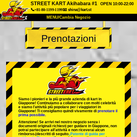
STREET KART Akihabara #1
OPEN 10:00-22:00
📞+81-80-1199-1199
📧
shina@kart.st
MENU/Cambia Negozio
INIZIO
Prenotazioni
Chi Siamo
Specifiche
Prezzo
Accesso
Recensioni
FAQ
Azienda
Prenotazioni
Cambia Negozio
Tokyo Shinagawa
Tokyo Akihabara#1
Tokyo Akihabara#2
Tokyo Shibuya
Siamo i
pionieri
e la
più grande azienda di kart
in
Tokyo Shibuya Annex
Tokyo Bay
Giappone! Continuiamo a collaborare con
molti celebrità
e siamo l'
attività più popolare
per i viaggiatori in
Giappone! Ti consigliamo quindi vivamente di
prenotare il
Tokyo Asakusa
Osaka
prima possibile.
Attenzione! Se arrivi nel nostro negozio senza i
Okinawa
documenti originali richiesti per guidare in Giappone, non
potrai partecipare all'attività e non riceverai alcun
rimborso.
(descritti di seguito
„Patente di guida per