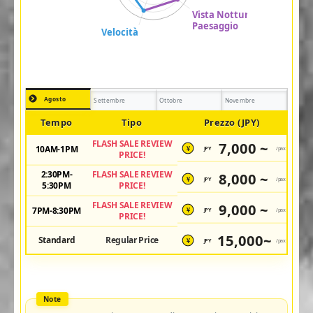
Agosto
Settembre
Ottobre
Novembre
Tempo
Tipo
Prezzo (JPY)
FLASH SALE REVIEW
7,000 ~
10AM-1PM
JPY
/pax
¥
PRICE!
2:30PM-
FLASH SALE REVIEW
8,000 ~
JPY
/pax
¥
5:30PM
PRICE!
FLASH SALE REVIEW
9,000 ~
7PM-8:30PM
JPY
/pax
¥
PRICE!
15,000~
Standard
Regular Price
JPY
/pax
¥