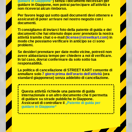
guidare in Giappone“
) senza i documenti necessari per
guidare in Giappone, non potrai partecipare all'attività e
non riceverai alcun rimborso.
Per favore leggi qui sotto quali documenti devi ottenere e
assicurati di poter arrivare nel nostro negozio con i
documenti.
Ti consigliamo di inviarci foto della patente di guida e dei
documenti che hai ottenuto dopo aver prenotato la nostra
attività tramite chat o e-mail (
license@streetkart.com
) in
modo che possiamo verificare in anticipo se ci sono
problemi.
Se desideri prenotare per date molto vicine, potresti non
avere abbastanza tempo per chiedere a noi di verificare.
In tal caso, dovrai confermare da solo sotto tua
responsabilità.
La politica di cancellazione di STREET KART consente di
annullare solo
7 giorni prima dell'orario dell'attività
(ora
standard giapponese) senza addebito di cancellazione.
Questa attività richiede una patente di guida
internazionale o un altro documento che ti permetta
di guidare su strade pubbliche in Giappone.
Assicurati di controllare il
„Patente di guida per
guidare in Giappone“