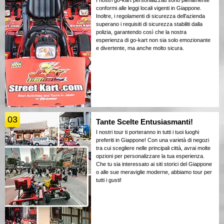
I nostri go-kart personalizzati sono pienamente
conformi alle leggi locali vigenti in Giappone.
Inoltre, i regolamenti di sicurezza dell'azienda
superano i requisiti di sicurezza stabiliti dalla
polizia, garantendo così che la nostra
esperienza di go-kart non sia solo emozionante
e divertente, ma anche molto sicura.
03
Tante Scelte Entusiasmanti!
I nostri tour ti porteranno in tutti i tuoi luoghi
preferiti in Giappone! Con una varietà di negozi
tra cui scegliere nelle principali città, avrai molte
opzioni per personalizzare la tua esperienza.
Che tu sia interessato ai siti storici del Giappone
o alle sue meraviglie moderne, abbiamo tour per
tutti i gusti!