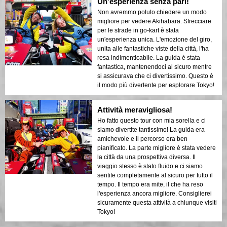
Un'esperienza senza pari!
Non avremmo potuto chiedere un modo
migliore per vedere Akihabara. Sfrecciare
per le strade in go-kart è stata
un'esperienza unica. L'emozione del giro,
unita alle fantastiche viste della città, l'ha
resa indimenticabile. La guida è stata
fantastica, mantenendoci al sicuro mentre
si assicurava che ci divertissimo. Questo è
il modo più divertente per esplorare Tokyo!
Attività meravigliosa!
Ho fatto questo tour con mia sorella e ci
siamo divertite tantissimo! La guida era
amichevole e il percorso era ben
pianificato. La parte migliore è stata vedere
la città da una prospettiva diversa. Il
viaggio stesso è stato fluido e ci siamo
sentite completamente al sicuro per tutto il
tempo. Il tempo era mite, il che ha reso
l'esperienza ancora migliore. Consiglierei
sicuramente questa attività a chiunque visiti
Tokyo!