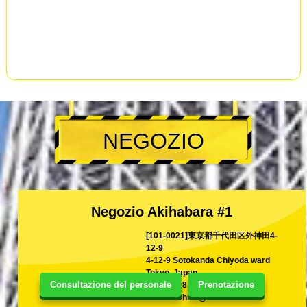
NEGOZIO
Negozio Akihabara #1
[101-0021]東京都千代田区外神田4-
12-9
4-12-9 Sotokanda Chiyoda ward
Tokyo, Japan
Consultazione del personale
Prenotazione
TEL
+81-80-1199-1199
E-mail
shina@kart.st