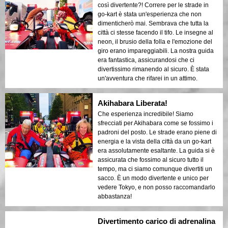
così divertente?! Correre per le strade in
go-kart è stata un'esperienza che non
dimenticherò mai. Sembrava che tutta la
città ci stesse facendo il tifo. Le insegne al
neon, il brusio della folla e l'emozione del
giro erano impareggiabili. La nostra guida
era fantastica, assicurandosi che ci
divertissimo rimanendo al sicuro. È stata
un'avventura che rifarei in un attimo.
Akihabara Liberata!
Che esperienza incredibile! Siamo
sfrecciati per Akihabara come se fossimo i
padroni del posto. Le strade erano piene di
energia e la vista della città da un go-kart
era assolutamente esaltante. La guida si è
assicurata che fossimo al sicuro tutto il
tempo, ma ci siamo comunque divertiti un
sacco. È un modo divertente e unico per
vedere Tokyo, e non posso raccomandarlo
abbastanza!
Divertimento carico di adrenalina