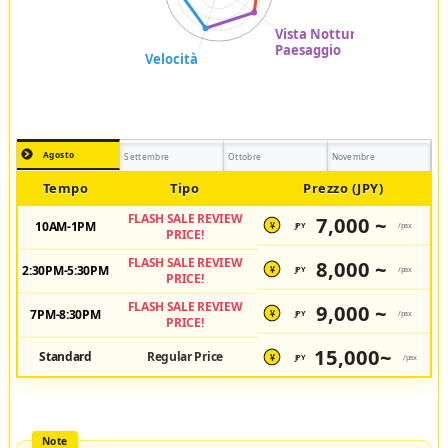
Agosto
Settembre
Ottobre
Novembre
Tempo
Tipo
Prezzo (JPY)
FLASH SALE REVIEW
7,000 ~
10AM-1PM
JPY
/pax
¥
PRICE!
FLASH SALE REVIEW
8,000 ~
2:30PM-5:30PM
JPY
/pax
¥
PRICE!
FLASH SALE REVIEW
9,000 ~
7PM-8:30PM
JPY
/pax
¥
PRICE!
15,000~
Standard
Regular Price
JPY
/pax
¥