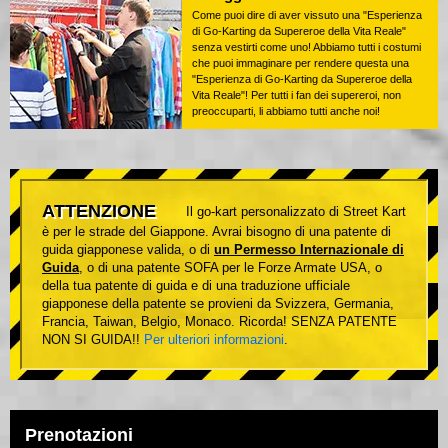
Come puoi dire di aver vissuto una "Esperienza
di Go-Karting da Supereroe della Vita Reale"
senza vestirti come uno! Abbiamo tutti i costumi
che puoi immaginare per rendere questa una
"Esperienza di Go-Karting da Supereroe della
Vita Reale"! Per tutti i fan dei supereroi, non
preoccuparti, li abbiamo tutti anche noi!
ATTENZIONE
Il go-kart personalizzato di Street Kart
è per le strade del Giappone. Avrai bisogno di una patente di
guida giapponese valida, o di
un Permesso Internazionale di
Guida
, o di una patente SOFA per le Forze Armate USA, o
della tua patente di guida e di una traduzione ufficiale
giapponese della patente se provieni da Svizzera, Germania,
Francia, Taiwan, Belgio, Monaco. Ricorda! SENZA PATENTE
NON SI GUIDA!!
Per ulteriori informazioni
.
Prenotazioni