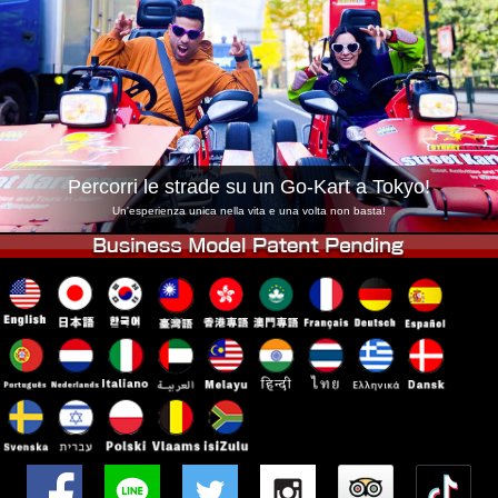
Azienda
Prenotazioni
Cambia Negozio
Tokyo Shinagawa
Tokyo Akihabara#1
Tokyo Akihabara#2
Tokyo Shibuya
Tokyo Shibuya Annex
Tokyo Bay
Percorri le strade su un Go-Kart a Tokyo!
Tokyo Asakusa
Osaka
Un'esperienza unica nella vita e una volta non basta!
Okinawa