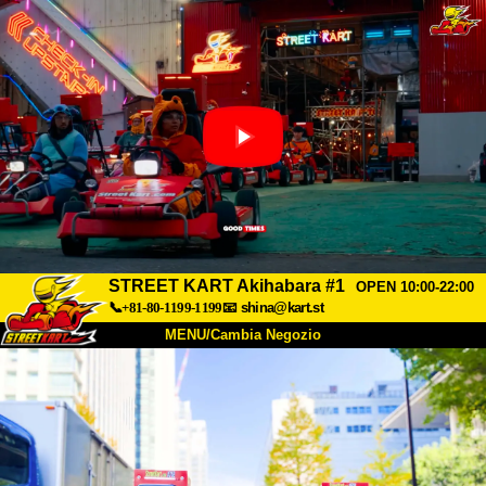
STREET KART Akihabara #1
OPEN 10:00-22:00
📞+81-80-1199-1199
📧
shina@kart.st
MENU/Cambia Negozio
INIZIO
Chi Siamo
Specifiche
Prezzo
Accesso
Recensioni
FAQ